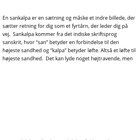
Toronczyk
En sankalpa er en sætning og måske et indre billede, der
sætter retning for dig som et fyrtårn, der leder dig på
vej. Sankalpa kommer fra det indiske skriftsprog
sanskrit, hvor “san” betyder en forbindelse til den
højeste sandhed og “kalpa” betyder løfte. Altså et løfte til
højeste sandhed. Det kan lyde noget højtravende, men
Miniguide: Sådan formulerer du en Sankalpa
Read More
»
Sådan håndterer du lidelse
Inspiration
,
Livsstil
,
Viden om yoga
,
Yogafilosofi
/
Maria
Toronczyk