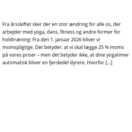
Viden om yoga
/
Maria Toronczyk
Fra årsskiftet sker der en stor ændring for alle os, der
arbejder med yoga, dans, fitness og andre former for
holdtræning: Fra den 1. januar 2026 bliver vi
momspligtige. Det betyder, at vi skal lægge 25 % moms
på vores priser – men det betyder ikke, at dine yogatimer
automatisk bliver en fjerdedel dyrere. Hvorfor […]
Moms på yoga fra 1. januar 2026 – hvad betyder det
egentlig for dig?
Read More »
Miniguide: Sådan formulerer du
en Sankalpa
Inspiration
,
Livsstil
,
Viden om yoga
,
Yogafilosofi
/
Maria