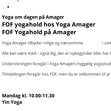
Guide: Start dine egne yogahold
Book
Yoga om dagen på Amager
FOF yogahold hos Yoga Amager
FOF Yogahold på Amager
Yoga Amager tilbyder rolige og nænsomme
yogahold
i sa
Alle kan være med – også dig, der er nybegynder eller har 
Undervisningen foregår i Yoga Amagers hyggelig yogastudi
Tilmeldingen foregår hos FOF, men du er velkommen til at
Mandag kl. 10.00-11.30
Yin Yoga