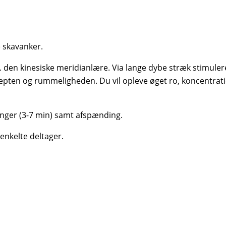
e skavanker.
.a. den kinesiske meridianlære. Via lange dybe stræk stimul
pten og rummeligheden. Du vil opleve øget ro, koncentrati
linger (3-7 min) samt afspænding.
 enkelte deltager.