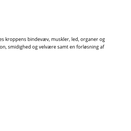
eres kroppens bindevæv, muskler, led, organer og
on, smidighed og velvære samt en forløsning af