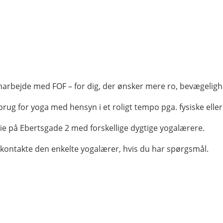
marbejde med FOF – for dig, der ønsker mere ro, bevægelig
brug for yoga med hensyn i et roligt tempo pga. fysiske elle
e på Ebertsgade 2 med forskellige dygtige yogalærere.
 kontakte den enkelte yogalærer, hvis du har spørgsmål.