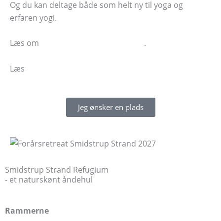
Og du kan deltage både som helt ny til yoga og
erfaren yogi.
Læs om
Yogaretreat for begyndere
.
Læs
Spørgsmål og svar om yogaretreats
Jeg ønsker en plads
Smidstrup Strand Refugium
- et naturskønt åndehul
Rammerne