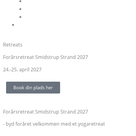
Priser på leje af studiet
Spørgsmål og svar om leje af yogastudiet
Guide: Start dine egne yogahold
Book
Retreats
Forårsretreat Smidstrup Strand 2027
24.-25. april 2027
Book din plads her
Forårsretreat Smidstrup Strand 2027
- byd foråret velkommen med et yogaretreat