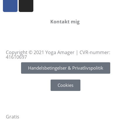
F
I
a
n
c
s
e
t
Kontakt mig
b
a
info@yoga-amager.dk
o
g
o
r
k
a
Copyright © 2021 Yoga Amager | CVR-nummer:
41610697
m
Handelsbetingelser & Privatlivspolitik
Cookies
Gratis