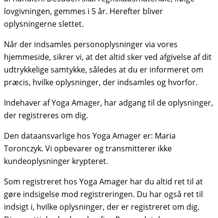
lovgivningen, gemmes i 5 år. Herefter bliver
oplysningerne slettet.
Når der indsamles personoplysninger via vores
hjemmeside, sikrer vi, at det altid sker ved afgivelse af dit
udtrykkelige samtykke, således at du er informeret om
præcis, hvilke oplysninger, der indsamles og hvorfor.
Indehaver af Yoga Amager, har adgang til de oplysninger,
der registreres om dig.
Den dataansvarlige hos Yoga Amager er: Maria
Toronczyk. Vi opbevarer og transmitterer ikke
kundeoplysninger krypteret.
Som registreret hos Yoga Amager har du altid ret til at
gøre indsigelse mod registreringen. Du har også ret til
indsigt i, hvilke oplysninger, der er registreret om dig.