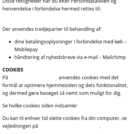
Disse rettigheder har du efter Persondataloven og
henvendelse i forbindelse hermed rettes til:
info@yoga-
amager.dk
Der anvendes tredjeparter til behandling af:
dine betalingsoplysninger i forbindelse med køb –
Mobilepay
håndtering af nyhedsbreve via e-mail – Mailchimp
COOKIES
På
www.yoga-amager.dk
anvendes cookies med det
formål at optimere hjemmesiden og dets funktionalitet,
og dermed gøre besøget så nemt som muligt for dig.
Se hvilke cookies siden indsamler
her
Du kan til enhver tid slette cookies fra din computer, se
vejledningen på
Cookies og Privatlivspolitik
.