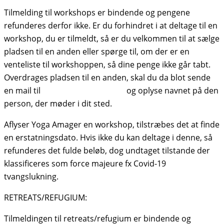
Tilmelding til workshops er bindende og pengene
refunderes derfor ikke. Er du forhindret i at deltage til en
workshop, du er tilmeldt, så er du velkommen til at sælge
pladsen til en anden eller spørge til, om der er en
venteliste til workshoppen, så dine penge ikke går tabt.
Overdrages pladsen til en anden, skal du da blot sende
en mail til
info@yoga-amager.dk
og oplyse navnet på den
person, der møder i dit sted.
Aflyser Yoga Amager en workshop, tilstræbes det at finde
en erstatningsdato. Hvis ikke du kan deltage i denne, så
refunderes det fulde beløb, dog undtaget tilstande der
klassificeres som force majeure fx Covid-19
tvangslukning.
RETREATS/REFUGIUM:
Tilmeldingen til retreats/refugium er bindende og