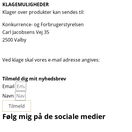
KLAGEMULIGHEDER
Klager over produkter kan sendes til:
Konkurrence- og Forbrugerstyrelsen
Carl Jacobsens Vej 35
2500 Valby
www.forbrug.dk
Ved klage skal vores e-mail adresse angives:
info@yoga-
amager.dk
Tilmeld dig mit nyhedsbrev
Email
Navn
Tilmeld
Følg mig på de sociale medier
Facebook
Instagram