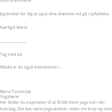
mod drømmene.
Jeg ønsker for dig at også dine drømme må gå i opfyldelse.
Kærligst Maria
_______________
Tag med på
Yogarefugium
Måske er du også interesseret i...
Tidligere
Tidligere
Sådan forbedrer du din søvn
Næste
Venlighed og karma
Næste
Maria Toronczyk
Yogalærer
Her finder du inspiration til at få lidt mere yoga ind i din
hverdag. Det kan være yoga-øvelser, viden om krop og sind