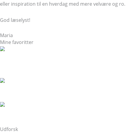
eller inspiration til en hverdag med mere velvære og ro.
God læselyst!
Maria
Mine favoritter
Tjekliste: Sådan vælger du det rigtige yogastudie i
København
Læs mere »
5 grunde til at leje et yogastudie på Amager
Læs mere »
Hvordan finder jeg det rigtige yogaretreat?
Læs mere »
Udforsk