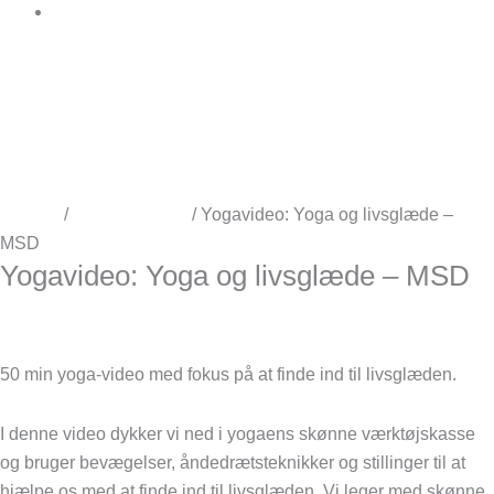
Book
Forside
/
Ukategoriseret
/ Yogavideo: Yoga og livsglæde –
MSD
Yogavideo: Yoga og livsglæde – MSD
0
kr.
inkl. moms
50 min yoga-video med fokus på at finde ind til livsglæden.
I denne video dykker vi ned i yogaens skønne værktøjskasse
og bruger bevægelser, åndedrætsteknikker og stillinger til at
hjælpe os med at finde ind til livsglæden. Vi leger med skønne