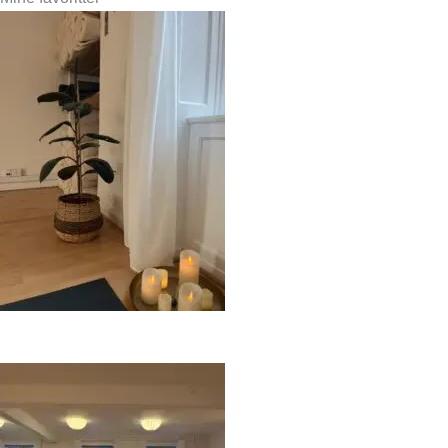
Tjekliste: Sådan vælger du det rigtige yogastudie i København
Læs mere »