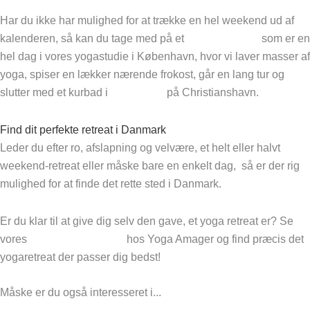
Har du ikke har mulighed for at trække en hel weekend ud af
kalenderen, så kan du tage med på et
Urban Retreat,
som er en
hel dag i vores yogastudie i København, hvor vi laver masser af
yoga, spiser en lækker nærende frokost, går en lang tur og
slutter med et kurbad i
Sofiebadet
på Christianshavn.
Find dit perfekte retreat i Danmark
Leder du efter ro, afslapning og velvære, et helt eller halvt
weekend-retreat eller måske bare en enkelt dag,
så er der rig
mulighed for at finde det rette sted i Danmark.
Er du klar til at give dig selv den gave, et yoga retreat er? Se
vores
kommende retreats
hos Yoga Amager og find præcis det
yogaretreat der passer dig bedst!
Måske er du også interesseret i...
Tidligere
Tidligere
Silent Retreat vs. Yoga Retreat: Hvad er