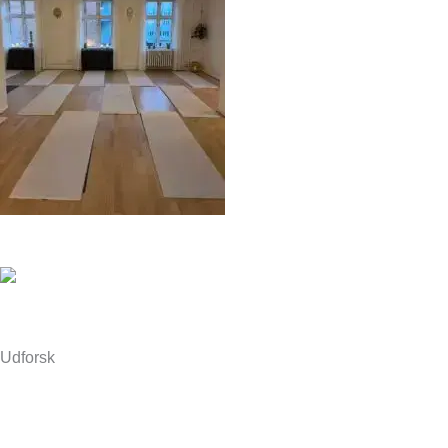
5 grunde til at leje et yogastudie på Amager
Læs mere »
Hvordan finder jeg det rigtige yogaretreat?
Læs mere »
Udforsk
Events & Workshops
Yogahold
Retreats