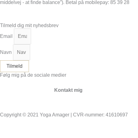
middelvej - at finde balance”). Betal på mobilepay: 85 39 28
Tilmeld mig nu
Tilmeld dig mit nyhedsbrev
Email
Navn
Tilmeld
Følg mig på de sociale medier
Facebook
Instagram
Kontakt mig
info@yoga-amager.dk
Copyright © 2021 Yoga Amager | CVR-nummer: 41610697
Handelsbetingelser & Privatlivspolitik
Cookies